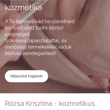
kozmetika
A Te kozmetikád ha szeretnéd
kontroll alatt tudni bőröd
szépségét.
Sok éves tapasztalattal, és
minőségi termékekkel várjuk
kedves vendégeinket!
​Időpontot foglalok!​
Rózsa Krisztina - kozmetikus