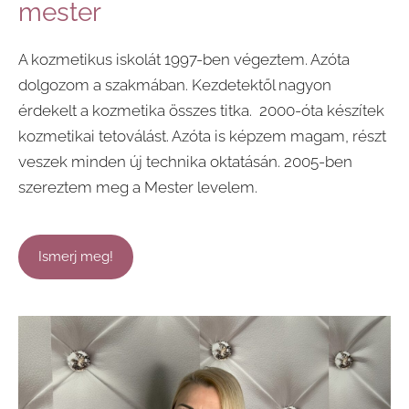
mester
A kozmetikus iskolát 1997-ben végeztem. Azóta
dolgozom a szakmában. Kezdetektől nagyon
érdekelt a kozmetika összes titka. 2000-óta készítek
kozmetikai tetoválást. Azóta is képzem magam, részt
veszek minden új technika oktatásán. 2005-ben
szereztem meg a Mester levelem.
​Ismerj meg!​